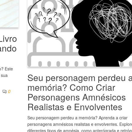
Livro
ando
o? Este
Seu personagem perdeu 
r sua
memória? Como Criar
0
Personagens Amnésicos
Realistas e Envolventes
Seu personagem perdeu a memória? Aprenda a criar
personagens amnésicos realistas e envolventes. Explor
diferentes tipos de amnésia, como anterógrada e retróg