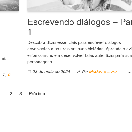
Escrevendo diálogos – Pa
1
Descubra dicas essenciais para escrever diálogos
envolventes e naturais em suas histórias. Aprenda a evi
erros comuns e a desenvolver falas autênticas para su
nada
personagens.
Madame Livro
28 de maio de 2024
Por
0
1
2
3
Próximo