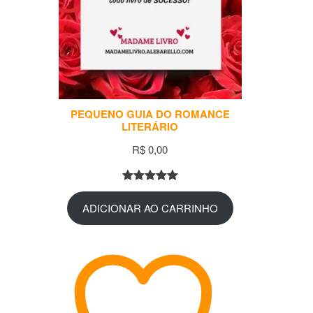
PEQUENO GUIA DO ROMANCE
LITERÁRIO
R$
0,00
AVALIADO
1
ADICIONAR AO CARRINHO
COMO
5.00
DE 5,
COM
BASEADO
EM
AVALIAÇÃ
O DE