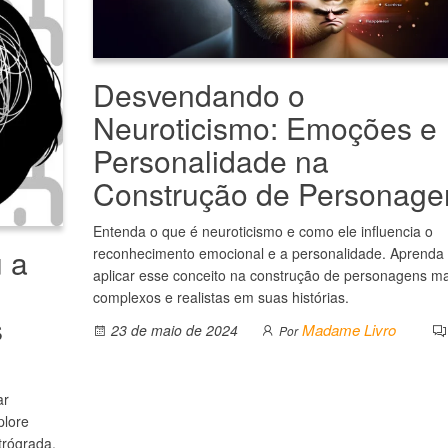
Desvendando o
Neuroticismo: Emoções e
Personalidade na
Construção de Personage
Entenda o que é neuroticismo e como ele influencia o
 a
reconhecimento emocional e a personalidade. Aprenda
aplicar esse conceito na construção de personagens ma
complexos e realistas em suas histórias.
s
Madame Livro
23 de maio de 2024
Por
ar
plore
trógrada,