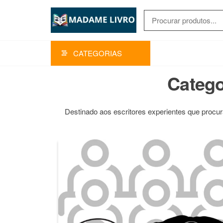
Pular
para
MADAME
o
conteúdo
LIVRO
CATEGORIAS
Catego
Destinado aos escritores experientes que procu