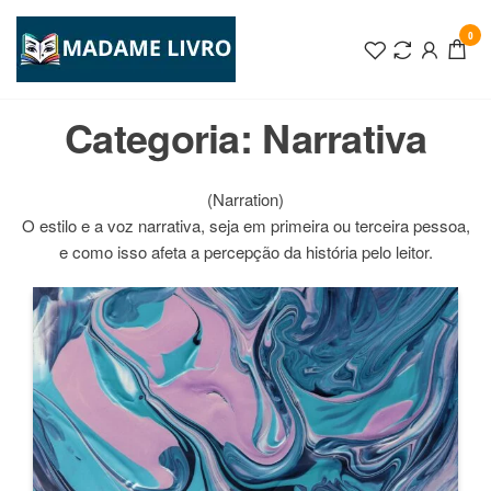
Pular
para
0
MADAME
o
conteúdo
LIVRO
Categoria:
Narrativa
(Narration)
O estilo e a voz narrativa, seja em primeira ou terceira pessoa,
e como isso afeta a percepção da história pelo leitor.