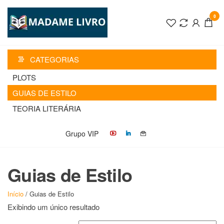
Pular
para
0
MADAME
o
conteúdo
LIVRO
CATEGORIAS
PLOTS
GUIAS DE ESTILO
TEORIA LITERÁRIA
Grupo VIP
Guias de Estilo
Início
/ Guias de Estilo
Exibindo um único resultado