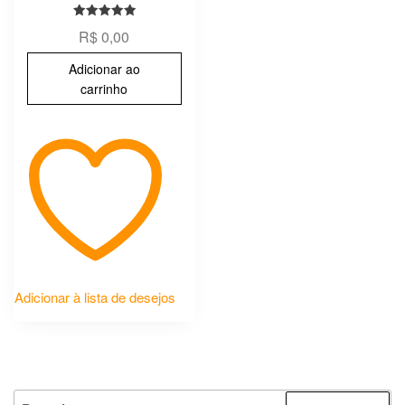
Avaliação
R$
0,00
5.00
de 5
Adicionar ao
carrinho
Adicionar à lista de desejos
PESQUISAR