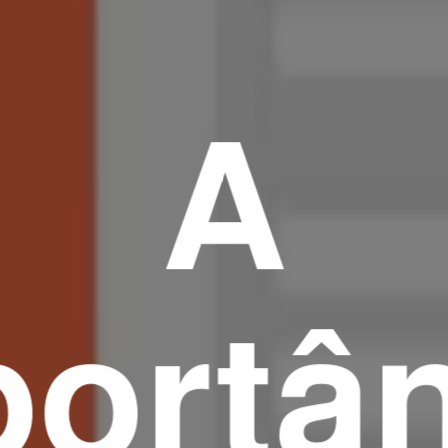
A
ortâ