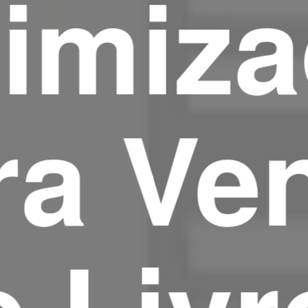
imiz
ra Ve
e Livr